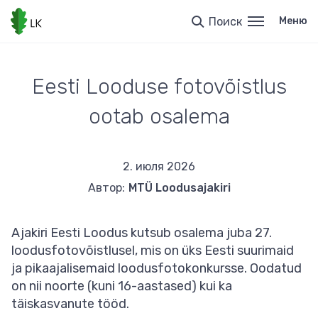
Перейти
к
Поиск
Меню
основному
содержанию
Eesti Looduse fotovõistlus
ootab osalema
2. июля 2026
Автор:
MTÜ Loodusajakiri
Ajakiri Eesti Loodus kutsub osalema juba 27.
loodusfotovõistlusel, mis on üks Eesti suurimaid
ja pikaajalisemaid loodusfotokonkursse. Oodatud
on nii noorte (kuni 16-aastased) kui ka
täiskasvanute tööd.