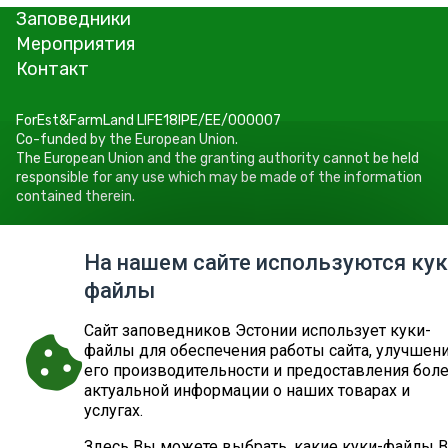
Заповедники
Мероприятия
Контакт
ForEst&FarmLand LIFE18IPE/EE/000007
Co-funded by the European Union.
The European Union and the granting authority cannot be held
responsible for any use which may be made of the information
contained therein.
Keskkonnaamet
Roheline 64, 80010 Pärnu
На нашем сайте используются кук
Tel +372 662 5999
файлы
E-post: info@keskkonnaamet.ee
Cайт заповедников Эстонии использует куки-
файлы для обеспечения работы сайта, улучшен
его производительности и предоставления бол
актуальной информации о наших товарах и
© 2026
ДЕПАРТАМЕНТ ОКРУЖАЮЩЕЙ СРЕДЫ
КАРТА САЙТА
ЗАПРОС
услугах.
Здесь Вы можете выбрать, какие куки-файлы 