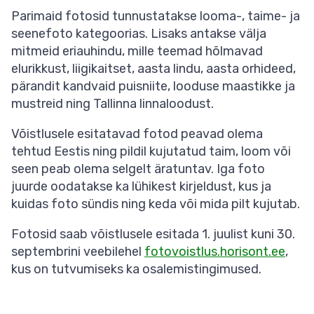
Parimaid fotosid tunnustatakse looma-, taime- ja
seenefoto kategoorias. Lisaks antakse välja
mitmeid eriauhindu, mille teemad hõlmavad
elurikkust, liigikaitset, aasta lindu, aasta orhideed,
pärandit kandvaid puisniite, looduse maastikke ja
mustreid ning Tallinna linnaloodust.
Võistlusele esitatavad fotod peavad olema
tehtud Eestis ning pildil kujutatud taim, loom või
seen peab olema selgelt äratuntav. Iga foto
juurde oodatakse ka lühikest kirjeldust, kus ja
kuidas foto sündis ning keda või mida pilt kujutab.
Fotosid saab võistlusele esitada 1. juulist kuni 30.
septembrini veebilehel
fotovoistlus.horisont.ee
,
kus on tutvumiseks ka osalemistingimused.