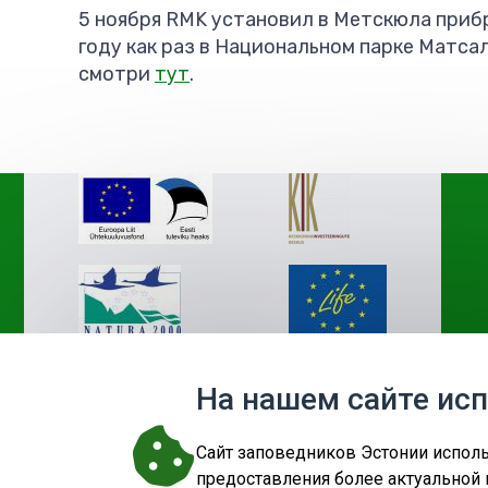
5 ноября RMK установил в Метскюла при
году как раз в Национальном парке Матса
смотри
тут
.
На нашем сайте ис
Cайт заповедников Эстонии исполь
предоставления более актуальной 