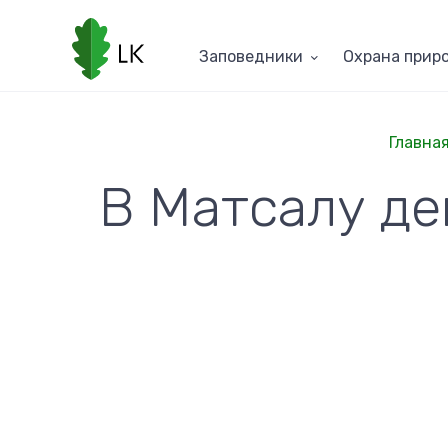
Перейти
к
основному
Заповедники
Oхранa прир
содержанию
Главна
В Матсалу де