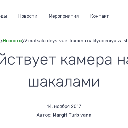
оды
Новости
Мероприятия
Контакт
я
Новости
V matsalu deystvuet kamera nablyudeniya za s
йствует камера 
Строка
навигаци
шакалами
14. ноября 2017
Автор:
Margit Turb vana