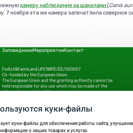
брежную
камеру наблюдения за шакалами
(
Canis aur
лу. 7 ноября эта же камера запечатлила северное 
Заповедники
Мероприятия
Контакт
ForEst&FarmLand LIFE18IPE/EE/000007
Co-funded by the European Union.
The European Union and the granting authority cannot be
held responsible for any use which may be made of the
information contained therein.
Keskkonnaamet
пользуются куки-файлы
Roheline 64, 80010 Pärnu
Tel +372 662 5999
E-post: info@keskkonnaamet.ee
зует куки-файлы для обеспечения работы сайта, улучшени
информации о наших товарах и услугах.