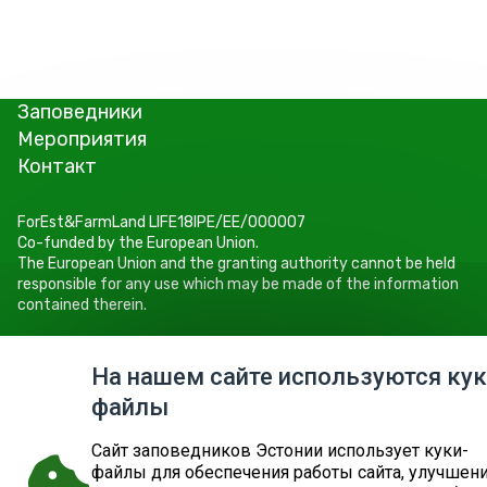
Заповедники
Мероприятия
Контакт
ForEst&FarmLand LIFE18IPE/EE/000007
Co-funded by the European Union.
The European Union and the granting authority cannot be held
responsible for any use which may be made of the information
contained therein.
Keskkonnaamet
Roheline 64, 80010 Pärnu
На нашем сайте используются кук
Tel +372 662 5999
файлы
E-post: info@keskkonnaamet.ee
Cайт заповедников Эстонии использует куки-
файлы для обеспечения работы сайта, улучшен