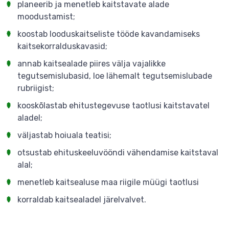
planeerib ja menetleb kaitstavate alade
moodustamist;
koostab looduskaitseliste tööde kavandamiseks
kaitsekorralduskavasid;
annab kaitsealade piires välja vajalikke
tegutsemislubasid, loe lähemalt tegutsemislubade
rubriigist;
kooskõlastab ehitustegevuse taotlusi kaitstavatel
aladel;
väljastab hoiuala teatisi;
otsustab ehituskeeluvööndi vähendamise kaitstaval
alal;
menetleb kaitsealuse maa riigile müügi taotlusi
korraldab kaitsealadel järelvalvet.