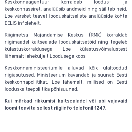
Keskkonnaagentuur korraldab loodus- ja
keskkonnaseiret, analüüsib andmeid ning säilitab neid.
Loe värsket teavet looduskaitseliste analüüside kohta
EELIS infolehelt.
Riigimetsa Majandamise Keskus (RMK) korraldab
riigimaadel kaitsealade looduskaitsetöid ning tegeleb
külastuskorraldusega. Loe külastusvõimalustest
lähemalt leheküljelt Loodusega koos.
Keskkonnaministeeriumile alluvad kõik ülaltoodud
riigiasutused. Ministeerium kavandab ja suunab Eesti
keskkonnapoliitikat. Loe lähemalt, millised on Eesti
looduskaitsepoliitika põhisuunad.
Kui märkad rikkumisi kaitsealadel või abi vajavaid
loomi teavita sellest riigiinfo telefonil 1247.