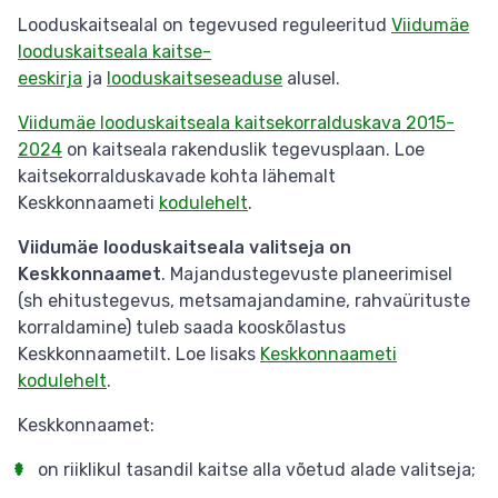
Looduskaitsealal on tegevused reguleeritud
Viidumäe
looduskaitseala kaitse-
eeskirja
ja
looduskaitseseadus
e
alusel.
Viidumäe looduskaitseala kaitsekorralduskava 2015-
2024
on kaitseala rakenduslik tegevusplaan. Loe
kaitsekorralduskavade kohta lähemalt
Keskkonnaameti
kodulehelt
.
Viidumäe looduskaitseala valitseja on
Keskkonnaamet
. Majandustegevuste planeerimisel
(sh ehitustegevus, metsamajandamine, rahvaürituste
korraldamine) tuleb saada kooskõlastus
Keskkonnaametilt. Loe lisaks
Keskkonnaameti
kodulehelt
.
Keskkonnaamet:
on riiklikul tasandil kaitse alla võetud alade valitseja;