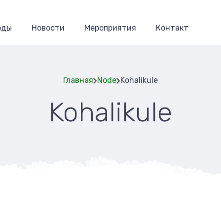
оды
Новости
Мероприятия
Контакт
Главная
Node
Kohalikule
Kohalikule
Строка
навигаци