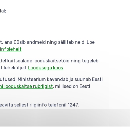
al;
, analüüsib andmeid ning säilitab neid. Loe
infolehelt
.
el kaitsealade looduskaitsetöid ning tegeleb
t leheküljelt
Loodusega koos
.
sutused. Ministeerium kavandab ja suunab Eesti
 looduskaitse rubriigist
, millised on Eesti
avita sellest riigiinfo telefonil 1247.