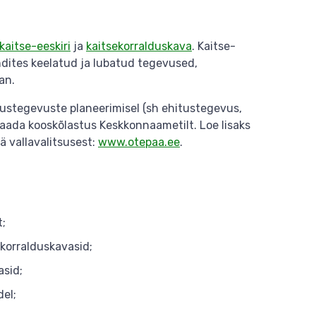
kaitse-eeskiri
ja
kaitsekorralduskava
. Kaitse-
ndites keelatud ja lubatud tegevused,
an.
ustegevuste planeerimisel (sh ehitustegevus,
aada kooskõlastus Keskkonnaametilt. Loe lisaks
ä vallavalitsusest:
www.otepaa.ee
.
t;
korralduskavasid;
asid;
del;