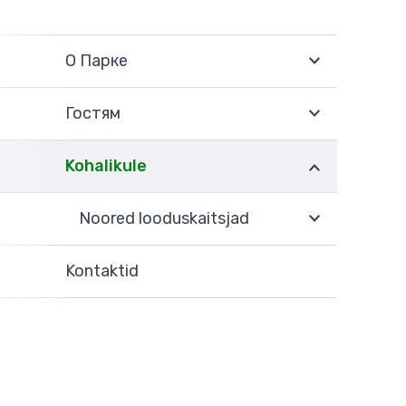
О Парке
Гостям
Kohalikule
Noored looduskaitsjad
Kontaktid