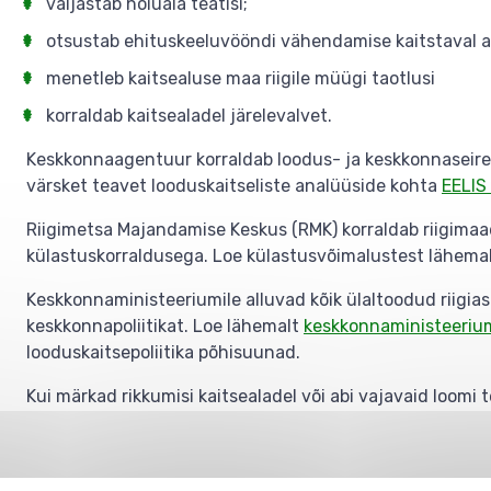
väljastab hoiuala teatisi;
otsustab ehituskeeluvööndi vähendamise kaitstaval al
menetleb kaitsealuse maa riigile müügi taotlusi
korraldab kaitsealadel järelevalvet.
Keskkonnaagentuur korraldab loodus- ja keskkonnaseiret
värsket teavet looduskaitseliste analüüside kohta
EELIS 
Riigimetsa Majandamise Keskus (RMK) korraldab riigimaad
külastuskorraldusega. Loe külastusvõimalustest lähemal
Keskkonnaministeeriumile alluvad kõik ülaltoodud riigia
keskkonnapoliitikat. Loe lähemalt
keskkonnaministeeriumi
looduskaitsepoliitika põhisuunad.
Kui märkad rikkumisi kaitsealadel või abi vajavaid loomi te