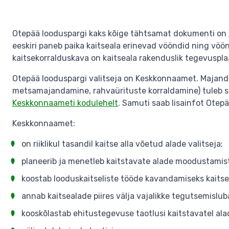
Otepää looduspargi kaks kõige tähtsamat dokumenti on
eeskiri paneb paika kaitseala erinevad vööndid ning vöö
kaitsekorralduskava on kaitseala rakenduslik tegevuspla
Otepää looduspargi valitseja on Keskkonnaamet. Majand
metsamajandamine, rahvaürituste korraldamine) tuleb s
Keskkonnaameti kodulehelt
. Samuti saab lisainfot Otepä
Keskkonnaamet:
on riiklikul tasandil kaitse alla võetud alade valitseja;
planeerib ja menetleb kaitstavate alade moodustamis
koostab looduskaitseliste tööde kavandamiseks kaitse
annab kaitsealade piires välja vajalikke tegutsemislub
kooskõlastab ehitustegevuse taotlusi kaitstavatel ala