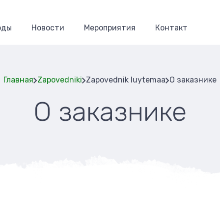
оды
Новости
Мероприятия
Контакт
Главная
Zapovedniki
Zapovednik luytemaa
О заказнике
О заказнике
Строка
навигаци