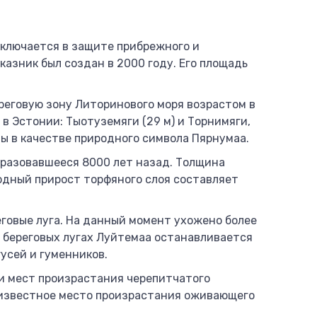
ключается в защите прибрежного и
азник был создан в 2000 году. Его площадь
еговую зону Литоринового моря возрастом в
в Эстонии: Тыотуземяги (29 м) и Торнимяги,
ы в качестве природного символа Пярнумаа.
бразовавшееся 8000 лет назад. Толщина
годный прирост торфяного слоя составляет
говые луга. На данный момент ухожено более
на береговых лугах Луйтемаа останавливается
гусей и гуменников.
и мест произрастания черепитчатого
известное место произрастания оживающего