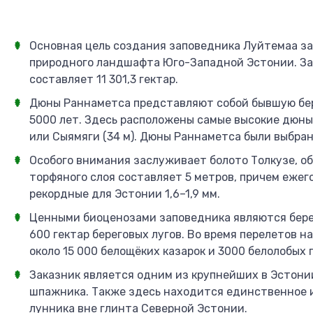
Основная цель создания заповедника Луйтемаа за
природного ландшафта Юго-Западной Эстонии. Зак
составляет 11 301,3 гектар.
Дюны Раннаметса представляют собой бывшую бер
5000 лет. Здесь расположены самые высокие дюны 
или Сыямяги (34 м). Дюны Раннаметса были выбран
Особого внимания заслуживает болото Толкузе, о
торфяного слоя составляет 5 метров, причем еже
рекордные для Эстонии 1,6–1,9 мм.
Ценными биоценозами заповедника являются бере
600 гектар береговых лугов. Во время перелетов 
около 15 000 белощёких казарок и 3000 белолобых 
Заказник является одним из крупнейших в Эстони
шпажника. Также здесь находится единственное 
лунника вне глинта Северной Эстонии.