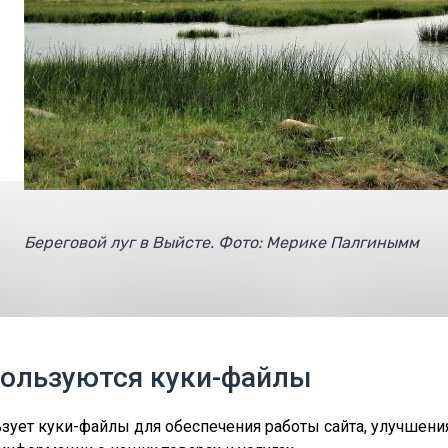
Береговой луг в Выйсте.
Фото: Мерике Палгинымм
Заповедники
Мероприятия
Контакт
пользуются куки-файлы
ForEst&FarmLand LIFE18IPE/EE/000007
Co-funded by the European Union.
зует куки-файлы для обеспечения работы сайта, улучшени
The European Union and the granting authority cannot be