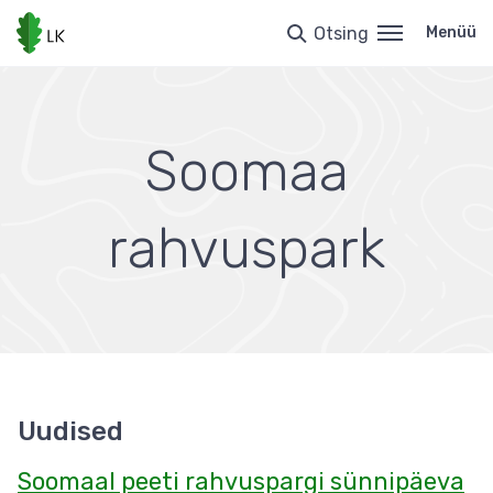
Liigu
edasi
Otsing
Menüü
põhisisu
juurde
Soomaa
rahvuspark
Uudised
Soomaal peeti rahvuspargi sünnipäeva