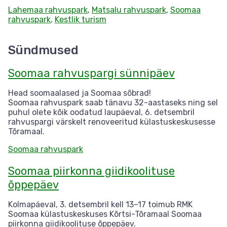
Lahemaa rahvuspark
,
Matsalu rahvuspark
,
Soomaa
rahvuspark
,
Kestlik turism
Sündmused
Soomaa rahvuspargi sünnipäev
Head soomaalased ja Soomaa sõbrad!
Soomaa rahvuspark saab tänavu 32-aastaseks ning sel
puhul olete kõik oodatud laupäeval, 6. detsembril
rahvuspargi värskelt renoveeritud külastuskeskusesse
Tõramaal.
Soomaa rahvuspark
Soomaa piirkonna giidikoolituse
õppepäev
Kolmapäeval, 3. detsembril kell 13–17 toimub RMK
Soomaa külastuskeskuses Kõrtsi-Tõramaal Soomaa
piirkonna giidikoolituse õppepäev.