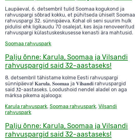
Laupäeval, 6. detsembril tulid Soomaa kogukond ja
rahvuspargi sõbrad kokku, et pühitseda ühiselt Soomaa
rahvuspargi 32. sünnipäeva. Kohal oli seni suurim hulk
pidulisi ehk ligikaudu 70 osalejat, kes äsja renoveeritud
rahvuspargi külastuskeskusesse kenasti ära mahtusid.
Soomaa rahvuspark
Palju õnne: Karula, Soomaa ja Vilsandi
rahvuspargid said 32-aastaseks!
8. detsembril tähistame kolme Eesti rahvuspargi
sünnipäeva! 𝐊𝐚𝐫𝐮𝐥𝐚, 𝐒𝐨𝐨𝐦𝐚𝐚 ja 𝐕𝐢𝐥𝐬𝐚𝐧𝐝𝐢 rahvuspargid
said 𝟑𝟐-aastaseks. Loodushoid nendel aladel on aga
märksa pikema ajalooga:
Karula rahvuspark
,
Soomaa rahvuspark
,
Vilsandi
rahvuspark
Palju õnne: Karula, Soomaa ja Vilsandi
rahvuspargid said 32-aastaseks!