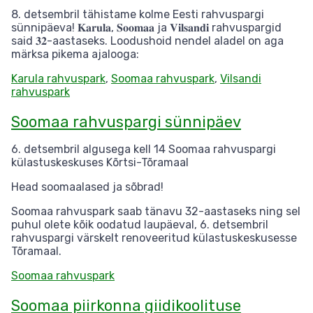
8. detsembril tähistame kolme Eesti rahvuspargi
sünnipäeva! 𝐊𝐚𝐫𝐮𝐥𝐚, 𝐒𝐨𝐨𝐦𝐚𝐚 ja 𝐕𝐢𝐥𝐬𝐚𝐧𝐝𝐢 rahvuspargid
said 𝟑𝟐-aastaseks. Loodushoid nendel aladel on aga
märksa pikema ajalooga:
Karula rahvuspark
,
Soomaa rahvuspark
,
Vilsandi
rahvuspark
Soomaa rahvuspargi sünnipäev
6. detsembril algusega kell 14 Soomaa rahvuspargi
külastuskeskuses Kõrtsi-Tõramaal
Head soomaalased ja sõbrad!
Soomaa rahvuspark saab tänavu 32-aastaseks ning sel
puhul olete kõik oodatud laupäeval, 6. detsembril
rahvuspargi värskelt renoveeritud külastuskeskusesse
Tõramaal.
Soomaa rahvuspark
Soomaa piirkonna giidikoolituse