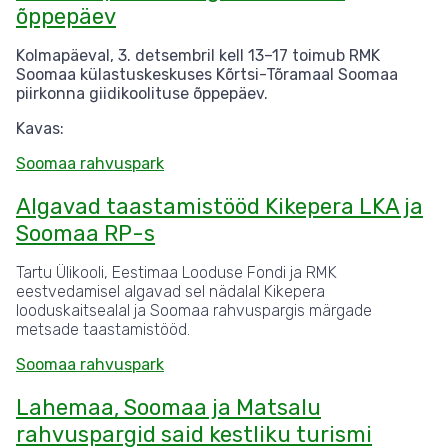
õppepäev
Kolmapäeval, 3. detsembril kell 13–17 toimub RMK
Soomaa külastuskeskuses Kõrtsi-Tõramaal Soomaa
piirkonna giidikoolituse õppepäev.
Kavas:
Soomaa rahvuspark
Algavad taastamistööd Kikepera LKA ja
Soomaa RP-s
Tartu Ülikooli, Eestimaa Looduse Fondi ja RMK
eestvedamisel algavad sel nädalal Kikepera
looduskaitsealal ja Soomaa rahvuspargis märgade
metsade taastamistööd.
Soomaa rahvuspark
Lahemaa, Soomaa ja Matsalu
rahvuspargid said kestliku turismi