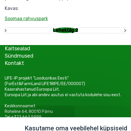
Kavas:
Soomaa rahvuspark
Lehekülg 2
Pagination
Kaitsealad
Sündmused
Kontakt
LIFE-IP projekt "Loodusrikas Eesti"
(ForEst&FarmLand LIFE18IPE/EE/000007)
Kaasrahastanud Euroopa Liit.
Euroopa Liit ja abi andev asutus ei vastuta kodulehe sisu eest.
Keskkonnaamet
Roheline 64, 80010 Pärnu
Tel +372 662 5999
E-post: info@keskkonnaamet.ee
Kasutame oma veebilehel küpsiseid