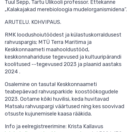
Tuul Sepp, Tartu Ülikooli professor. Ettekanne
„Kalakajakad merebioloogia mudelorganismidena“.
ARUTELU. KOHVIPAUS.
RMK loodushoiutöödest ja külastuskorraldusest
rahvuspargis; MTÜ Terra Maritima ja
Keskkonnaameti maahooldustööd,
keskkonnahariduse tegevused ja kultuuripärandi
koolitused ­­--tegevused 2023 ja plaanid aastaks
2024 .
Osalemine on tasuta! Keskkonnaameti
teabepäevad rahvusparkide koostöökogudele
2023. Ootame kõiki huvilisi, keda huvitavad
Matsalu rahvuspargi väärtused ning kes soovivad
otsuste kujunemisele kaasa rääkida.
Info ja eelregistreerimine: Krista Kallavus