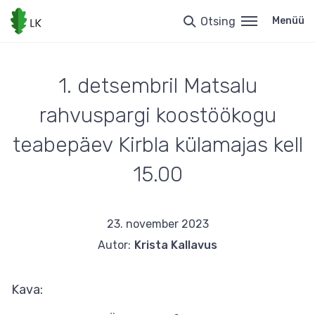
Liigu
edasi
Otsing
Menüü
põhisisu
juurde
1. detsembril Matsalu
rahvuspargi koostöökogu
teabepäev Kirbla külamajas kell
15.00
23. november 2023
Autor:
Krista Kallavus
Kava: