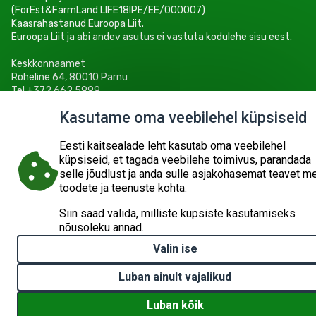
(ForEst&FarmLand LIFE18IPE/EE/000007)
Kaasrahastanud Euroopa Liit.
Euroopa Liit ja abi andev asutus ei vastuta kodulehe sisu eest.
Keskkonnaamet
Roheline 64, 80010 Pärnu
Tel +372 662 5999
E-post: info@keskkonnaamet.ee
Kasutame oma veebilehel küpsiseid
Eesti kaitsealade leht kasutab oma veebilehel
küpsiseid, et tagada veebilehe toimivus, parandada
selle jõudlust ja anda sulle asjakohasemat teavet m
© 2026
KESKKONNAAMET
SISUKAART
ESITA PÄRING
toodete ja teenuste kohta.
Siin saad valida, milliste küpsiste kasutamiseks
nõusoleku annad.
Valin ise
Luban ainult vajalikud
Luban kõik