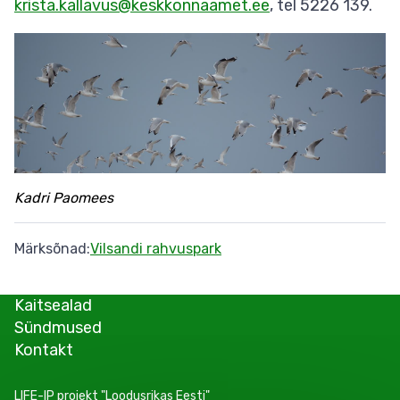
krista.kallavus@keskkonnaamet.ee
, tel 5226 139.
Kadri Paomees
Märksõnad
Vilsandi rahvuspark
Kaitsealad
Sündmused
Kontakt
LIFE-IP projekt "Loodusrikas Eesti"