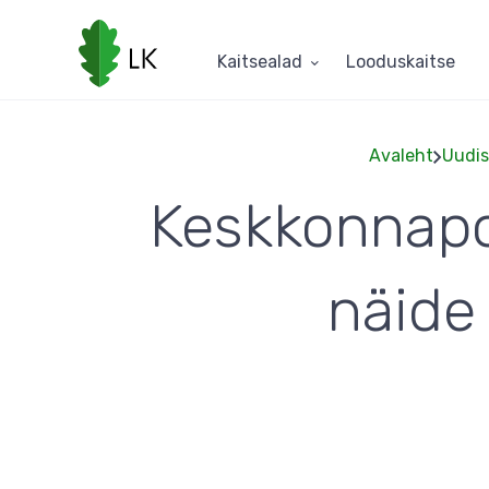
Liigu
edasi
põhisisu
Kaitsealad
Looduskaitse
juurde
Avaleht
Uudi
Keskkonnapo
näide