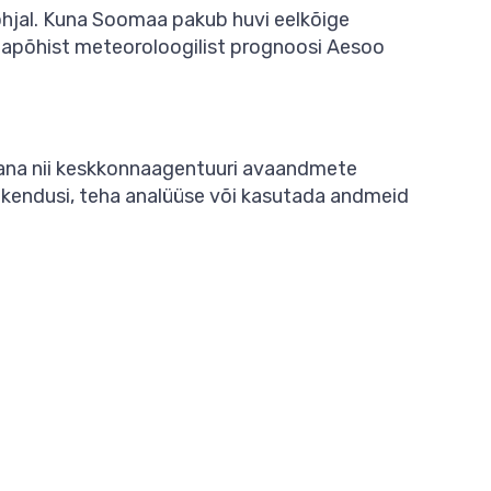
jal. Kuna Soomaa pakub huvi eelkõige
hapõhist meteoroloogilist prognoosi Aesoo
jana nii keskkonnaagentuuri avaandmete
rakendusi, teha analüüse või kasutada andmeid