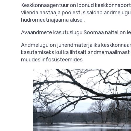
Keskkonnaagentuur on loonud keskkonnaporta
viienda aastaaja poolest, sisaldab andmelu
hüdromeetriajaama alusel.
Avaandmete kasutuslugu Soomaa näitel on l
Andmelugu on juhendmaterjaliks keskkonnaan
kasutamiseks kui ka lihtsalt andmemaailmast 
muudes infosüsteemides.