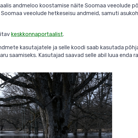
alis andmeloo koostamise näite Soomaa veeolude põh
gu Soomaa veeolude hetkeseisu andmeid, samuti asuko
eitav
keskkonnaportaalist
.
dmete kasutajatele ja selle koodi saab kasutada põh
aru saamiseks. Kasutajad saavad selle abil luua enda 