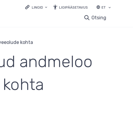
LINGID
LIGIPÄÄSETAVUS
ET
LOODUSVEEB.EE
Otsing
KESKKONNAPORTAAL
KESKKONNAHARIDUS.EE
LOODUSVAATLUSTE ANDMEBAAS
veeolude kohta
ELURIKKUS.EE
tud andmeloo
EELIS INFOLEHT
LOODUSRIKAS EESTI
 kohta