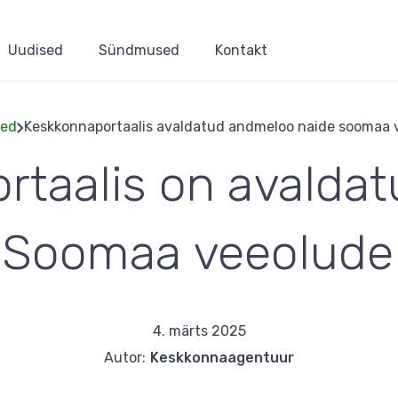
Uudised
Sündmused
Kontakt
sed
Keskkonnaportaalis avaldatud andmeloo naide soomaa 
rtaalis on avalda
Leivapuru
 Soomaa veeolude
4. märts 2025
Autor:
Keskkonnaagentuur