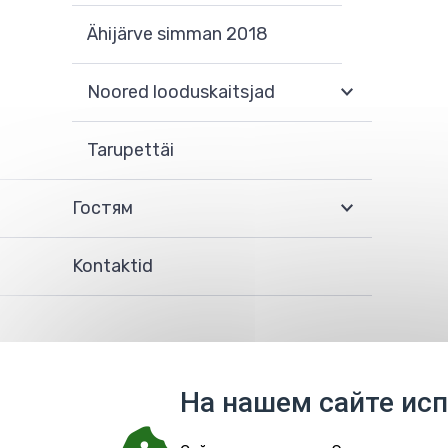
Ähijärve simman 2018
Noored looduskaitsjad
Tarupettäi
Гостям
Kontaktid
На нашем сайте ис