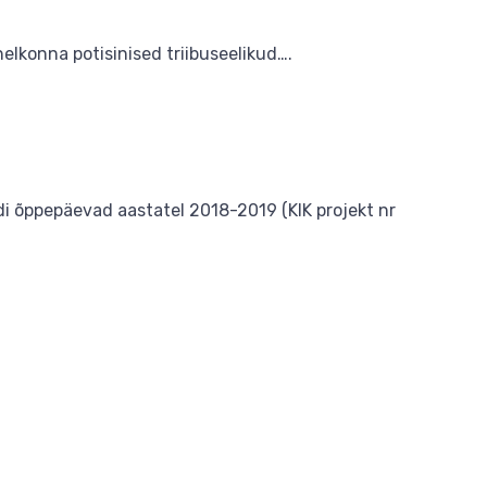
helkonna potisinised triibuseelikud….
i õppepäevad aastatel 2018-2019 (KIK projekt nr