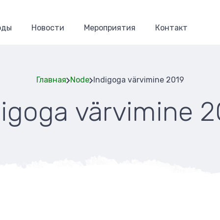
оды
Новости
Мероприятия
Контакт
Главная
Node
Indigoga värvimine 2019
digoga värvimine 2
Строка
навигаци