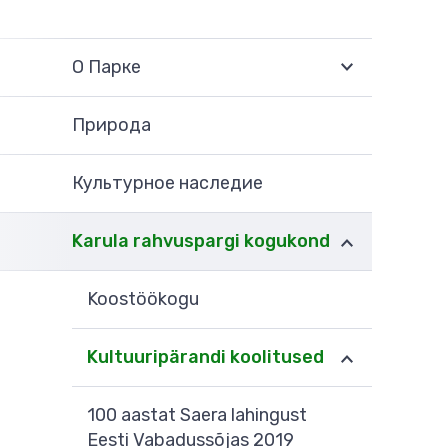
О Парке
Природа
Культурное наследие
Karula rahvuspargi kogukond
Koostöökogu
Kultuuripärandi koolitused
100 aastat Saera lahingust
Eesti Vabadussõjas 2019