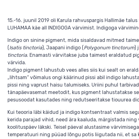
15.-16. juunil 2019 oli Karula rahvuspargis Hallimäe talu
LUHAMAA käe all INDIGOGA värvimist. Indigoga värvimin
Indigo on sinine pigment, mida sisaldavad mitmed taim
(
Isatis tinctoria
), Jaapani indigo (
Polygonum tinctorum
)
tinctoria
. Enamasti värvitakse juba taimest eraldatud p
värvida.
Indigo pigment lahustub vees alles siis kui sealt on era
„lihtsam“ võimalus ongi käärinud pissi abil indigo lahustad
pissi ning vaprust haisu talumiseks. Uriini puhul tarbivad
tänapäevasemat meetodit, kus pigment lahustatakse see
pesusoodat kasutades ning redutseeritakse tiouurea dioks
Kui teooria läbi käidud ja indigo kontsentraat valmis se
kerida parajad vihid, need ära kaaluda, märgistada ning 
koolituspäev läkski. Teisel päeval alustasime värvimisega
temperatuuri ning püüad lõngu potis liigutada nii, et sa kä