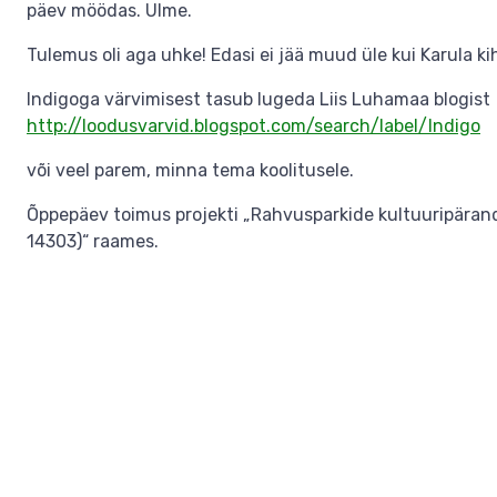
päev möödas. Ulme.
Tulemus oli aga uhke! Edasi ei jää muud üle kui Karula ki
Indigoga värvimisest tasub lugeda Liis Luhamaa blogist
http://loodusvarvid.blogspot.com/search/label/Indigo
või veel parem, minna tema koolitusele.
Õppepäev toimus projekti „Rahvusparkide kultuuripärand
14303)“ raames.