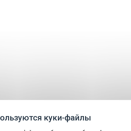
Заповедники
Мероприятия
Контакт
пользуются куки-файлы
ForEst&FarmLand LIFE18IPE/EE/000007