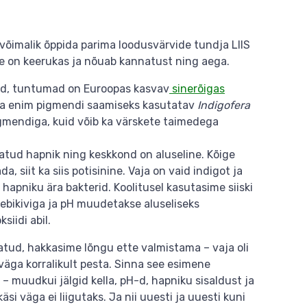
s võimalik õppida parima loodusvärvide tundja LIIS
e on keerukas ja nõuab kannatust ning aega.
ed, tuntumad on Euroopas kasvav
sinerõigas
 ja enim pigmendi saamiseks kasutatav
Indigofera
igmendiga, kuid võib ka värskete taimedega
ldatud hapnik ning keskkond on aluseline. Kõige
a, siit ka siis potisinine. Vaja on vaid indigot ja
 hapniku ära bakterid. Koolitusel kasutasime siiski
bikiviga ja pH muudetakse aluseliseks
iidi abil.
gatud, hakkasime lõngu ette valmistama – vaja oli
väga korralikult pesta. Sinna see esimene
 – muudkui jälgid kella, pH-d, hapniku sisaldust ja
si väga ei liigutaks. Ja nii uuesti ja uuesti kuni