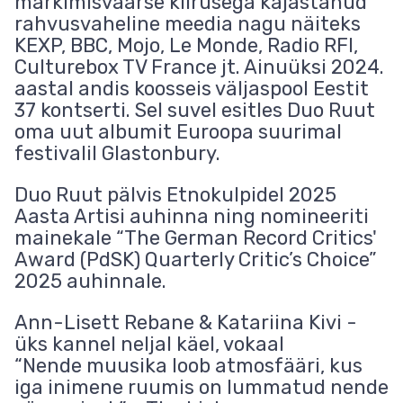
märkimisväärse kiirusega kajastanud
rahvusvaheline meedia nagu näiteks
KEXP, BBC, Mojo, Le Monde, Radio RFI,
Culturebox TV France jt. Ainuüksi 2024.
aastal andis koosseis väljaspool Eestit
37 kontserti. Sel suvel esitles Duo Ruut
oma uut albumit Euroopa suurimal
festivalil Glastonbury.
Duo Ruut pälvis Etnokulpidel 2025
Aasta Artisi auhinna ning nomineeriti
mainekale “The German Record Critics'
Award (PdSK) Quarterly Critic’s Choice”
2025 auhinnale.
Ann-Lisett Rebane & Katariina Kivi -
üks kannel neljal käel, vokaal
“Nende muusika loob atmosfääri, kus
iga inimene ruumis on lummatud nende