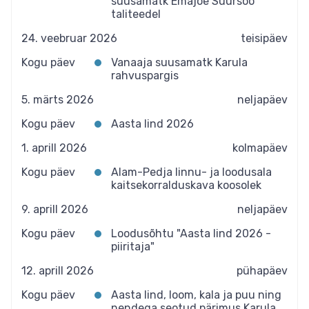
suusamatk Emajõe Suursoo
taliteedel
24. veebruar 2026
teisipäev
Kogu päev
Vanaaja suusamatk Karula
rahvuspargis
5. märts 2026
neljapäev
Kogu päev
Aasta lind 2026
1. aprill 2026
kolmapäev
Kogu päev
Alam-Pedja linnu- ja loodusala
kaitsekorralduskava koosolek
9. aprill 2026
neljapäev
Kogu päev
Loodusõhtu "Aasta lind 2026 -
piiritaja"
12. aprill 2026
pühapäev
Kogu päev
Aasta lind, loom, kala ja puu ning
nendega seotud pärimus Karula