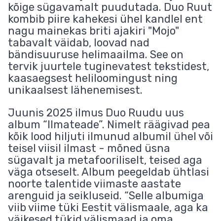
kõige sügavamalt puudutada. Duo Ruut
kombib piire kahekesi ühel kandlel ent
nagu mainekas briti ajakiri "Mojo"
tabavalt väidab, loovad nad
bändisuuruse helimaailma. See on
tervik juurtele tuginevatest tekstidest,
kaasaegsest heliloomingust ning
unikaalsest lähenemisest.
Juunis 2025 ilmus Duo Ruudu uus
album “Ilmateade”. Nimelt räägivad pea
kõik lood hiljuti ilmunud albumil ühel või
teisel viisil ilmast - mõned üsna
sügavalt ja metafooriliselt, teised aga
väga otseselt. Album peegeldab ühtlasi
noorte talentide viimaste aastate
arenguid ja seikluseid. “Selle albumiga
viib viime tüki Eestit välismaale, aga ka
väikesed tükid välismaad ja oma