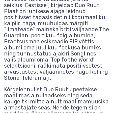
seiklusi Eestisse”, kirjeldab Duo Ruut.
Plaat on lühikese ajaga leidnud
positiivset tagasisidet nii kodumaal kui
ka piiri taga, muuhulgas märgiti
“Ilmateade” maineka briti väljaande The
Guardiani poolt kuu folgialbumina,
Prantsusmaa esikraadio FIP võttis
albumi oma juulikuu fookusalbumiks
ning tunnustatud ajakiri Songlines
valis albumi oma ‘Top fo the World’
selektsiooni, rääkimata positiivsetest
arvustustest väljaannetes nagu Rolling
Stone, Telerama jt.
Kõrgelennulist Duo Ruutu peetakse
maailmas ainulaadseks ning seda
kaugeltki mitte ainult maailmamuusika
armastajate seas. Nende tegemisi on