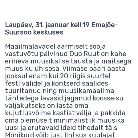
Laupäev, 31. jaanuar kell 19 Emajõe-
Suursoo keskuses
Maailmalavadel äärmiselt sooja
vastuvõtu pälvinud Duo Ruut on kahe
erineva muusikalise tausta ja maitsega
muusiku ühisosa. Viimase paari aasta
jooksul enam kui 20 riigis suurtel
festlivalidel ja kontserdisaalides
tuuritanud ning muusikamaailma
tähtedega lavasid jaganud koosseisu
väljakutseks on lasta oma
kujutlusvõime kastist välja ja pakkida
oma olemuselt minimalistlik muusika
uusi ja erutavaid ideid tihedalt täis.
Mõnikord võib just lihtsus kuulajat