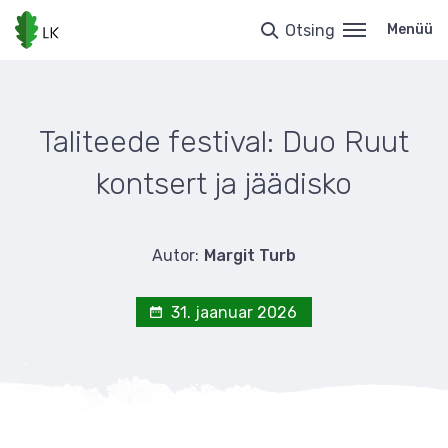
Liigu
edasi
Otsing
Menüü
põhisisu
juurde
Taliteede festival: Duo Ruut
kontsert ja jäädisko
Autor:
Margit Turb
31. jaanuar 2026