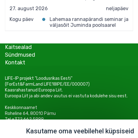
27. august 2026
neljapäev
Kogu päev
Lahemaa rannapärandi seminar ja
väljasõit Juminda poolsaarel
Kaitsealad
Sündmused
Kontakt
LIFE-IP projekt "Loodusrikas Eesti"
(ForEst&FarmLand LIFE18IPE/EE/000007)
Kaasrahastanud Euroopa Liit.
Euroopa Liit ja abi andev asutus ei vastuta kodulehe sisu eest.
Keskkonnaamet
Roheline 64, 80010 Pärnu
Tel +372 662 5999
E-post: info@keskkonnaamet.ee
Kasutame oma veebilehel küpsiseid