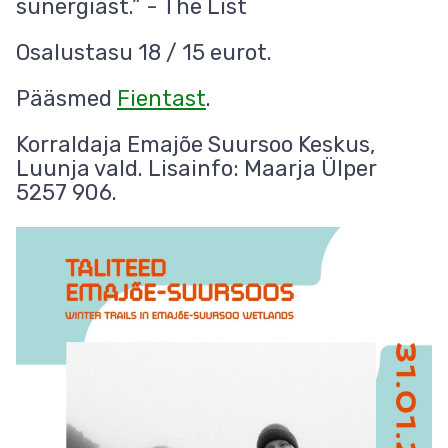
sünergiast.” - The List
Osalustasu 18 / 15 eurot.
Pääsmed
Fientast
.
Korraldaja Emajõe Suursoo Keskus,
Luunja vald. Lisainfo: Maarja Ülper
5257 906.