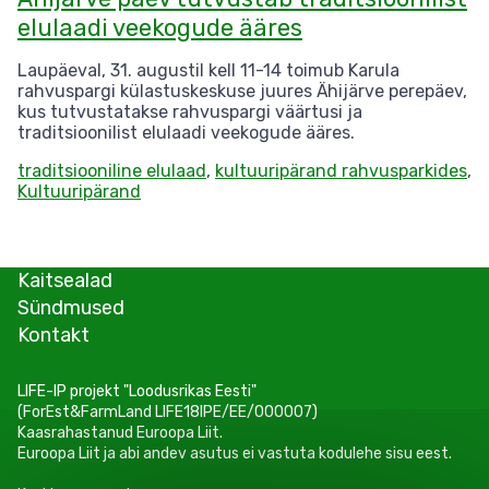
elulaadi veekogude ääres
Laupäeval, 31. augustil kell 11-14 toimub Karula
rahvuspargi külastuskeskuse juures Ähijärve perepäev,
kus tutvustatakse rahvuspargi väärtusi ja
traditsioonilist elulaadi veekogude ääres.
traditsiooniline elulaad
,
kultuuripärand rahvusparkides
,
Kultuuripärand
Kaitsealad
Sündmused
Kontakt
LIFE-IP projekt "Loodusrikas Eesti"
(ForEst&FarmLand LIFE18IPE/EE/000007)
Kaasrahastanud Euroopa Liit.
Euroopa Liit ja abi andev asutus ei vastuta kodulehe sisu eest.