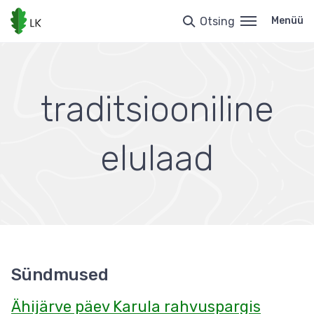
Liigu
edasi
Otsing
Menüü
põhisisu
juurde
traditsiooniline
elulaad
Sündmused
Ähijärve päev Karula rahvuspargis