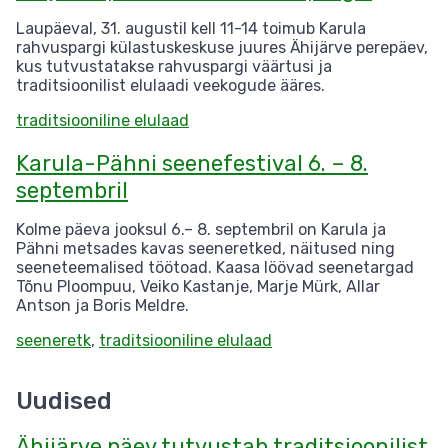
Laupäeval, 31. augustil kell 11-14 toimub Karula
rahvuspargi külastuskeskuse juures Ähijärve perepäev,
kus tutvustatakse rahvuspargi väärtusi ja
traditsioonilist elulaadi veekogude ääres.
traditsiooniline elulaad
Karula-Pähni seenefestival 6. – 8.
septembril
Kolme päeva jooksul 6.– 8. septembril on Karula ja
Pähni metsades kavas seeneretked, näitused ning
seeneteemalised töötoad. Kaasa löövad seenetargad
Tõnu Ploompuu, Veiko Kastanje, Marje Mürk, Allar
Antson ja Boris Meldre.
seeneretk
,
traditsiooniline elulaad
Uudised
Ähijärve päev tutvustab traditsioonilist