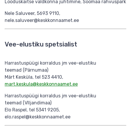
Looduskaitse valdkonna juhtimine, Soomaa rahvuspark
Nele Saluveer, 5693 9110,
nele.saluveer@keskkonnaamet.ee
Vee-elustiku spetsialist
Harrastuspüügi korraldus jm vee-elustiku
teemad (Pärnumaa)
Märt Kesküla, tel 523 4410,
mart.keskula@keskkonnaamet.ee
Harrastuspüügi korraldus jm vee-elustiku
teemad (VIljandimaa)
Elo Raspel, tel 5341 9205,
elo.raspel@keskkonnaamet.ee