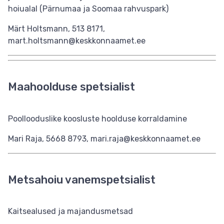
hoiualal (Pärnumaa ja Soomaa rahvuspark)
Märt Holtsmann, 513 8171,
mart.holtsmann@keskkonnaamet.ee
Maahoolduse spetsialist
Poollooduslike koosluste hoolduse korraldamine
Mari Raja, 5668 8793, mari.raja@keskkonnaamet.ee
Metsahoiu vanemspetsialist
Kaitsealused ja majandusmetsad