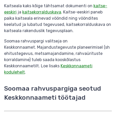
Kaitseala kaks kõige tähtsamat dokumenti on
kaitse-
eeskiri
ja
kaitsekorralduskava
. Kaitse-eeskiri paneb
paika kaitseala erinevad vööndid ning vööndites
keelatud ja lubatud tegevused, kaitsekorralduskava on
kaitseala rakenduslik tegevusplaan.
Soomaa rahvuspargi valitseja on
Keskkonnaamet. Majandustegevuste planeerimisel (sh
ehitustegevus, metsamajandamine, rahvaürituste
korraldamine) tuleb saada kooskõlastus
Keskkonnaametilt. Loe lisaks
Keskkonnaameti
kodulehelt
.
Soomaa rahvuspargiga seotud
Keskkonnaameti töötajad