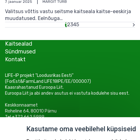
7. jaanuar 2025
MARGIT TURB
Valitsus võttis vastu seitsme kaitseala kaitse-eeskirja
muudatused. Eelnõuga…
Eesolev
1
Lehekülg
2
Lehekülg
3
Lehekülg
4
Lehekülg
5
leht
Pagination
Kaitsealad
Sündmused
Kontakt
LIFE-IP projekt "Loodusrikas Eesti"
(ForEst&FarmLand LIFE18IPE/EE/000007)
Kaasrahastanud Euroopa Liit.
Euroopa Liit ja abi andev asutus ei vastuta kodulehe sisu eest.
Keskkonnaamet
Roheline 64, 80010 Pärnu
Tel +372 662 5999
E-post: info@keskkonnaamet.ee
Kasutame oma veebilehel küpsiseid