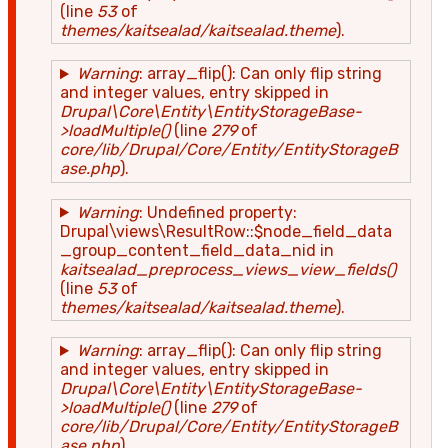
(line
53
of
themes/kaitsealad/kaitsealad.theme
).
Warning
: array_flip(): Can only flip string
and integer values, entry skipped in
Drupal\Core\Entity\EntityStorageBase-
>loadMultiple()
(line
279
of
core/lib/Drupal/Core/Entity/EntityStorageB
ase.php
).
Warning
: Undefined property:
Drupal\views\ResultRow::$node_field_data
_group_content_field_data_nid in
kaitsealad_preprocess_views_view_fields()
(line
53
of
themes/kaitsealad/kaitsealad.theme
).
Warning
: array_flip(): Can only flip string
and integer values, entry skipped in
Drupal\Core\Entity\EntityStorageBase-
>loadMultiple()
(line
279
of
core/lib/Drupal/Core/Entity/EntityStorageB
ase.php
).