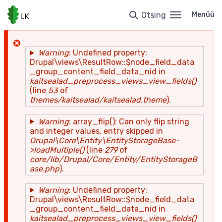
Liigu
edasi
Otsing
Menüü
põhisisu
juurde
Warning
: Undefined property:
Drupal\views\ResultRow::$node_field_data
Veateade
_group_content_field_data_nid in
kaitsealad_preprocess_views_view_fields()
(line
53
of
themes/kaitsealad/kaitsealad.theme
).
Warning
: array_flip(): Can only flip string
and integer values, entry skipped in
Drupal\Core\Entity\EntityStorageBase-
>loadMultiple()
(line
279
of
core/lib/Drupal/Core/Entity/EntityStorageB
ase.php
).
Warning
: Undefined property:
Drupal\views\ResultRow::$node_field_data
_group_content_field_data_nid in
kaitsealad_preprocess_views_view_fields()