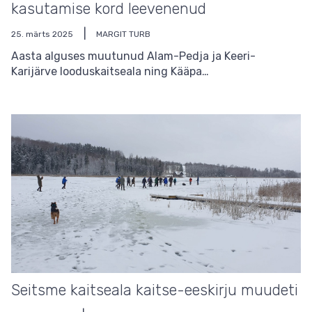
kasutamise kord leevenenud
25. märts 2025
MARGIT TURB
Aasta alguses muutunud Alam-Pedja ja Keeri-
Karijärve looduskaitseala ning Kääpa…
Seitsme kaitseala kaitse-eeskirju muudeti