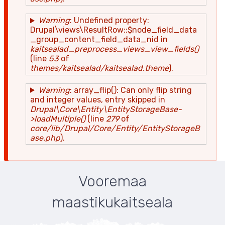
Warning
: Undefined property:
Drupal\views\ResultRow::$node_field_data
_group_content_field_data_nid in
kaitsealad_preprocess_views_view_fields()
(line
53
of
themes/kaitsealad/kaitsealad.theme
).
Warning
: array_flip(): Can only flip string
and integer values, entry skipped in
Drupal\Core\Entity\EntityStorageBase-
>loadMultiple()
(line
279
of
core/lib/Drupal/Core/Entity/EntityStorageB
ase.php
).
Vooremaa
maastikukaitseala