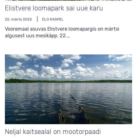
Elistvere loomapark sai uue karu
25. märts 2025
ELO RASPEL
Vooremaal asuvas Elistvere loomapargis on märtsi
algusest uus mesikäpp. 22.…
Neljal kaitsealal on mootorpaadi