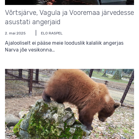
Võrtsjärve, Vagula ja Vooremaa järvedesse
asustati angerjaid
2. mai 2025
ELO RASPEL
Ajalooliselt ei pääse meie looduslik kalaliik angerjas
Narva jõe vesikonna…