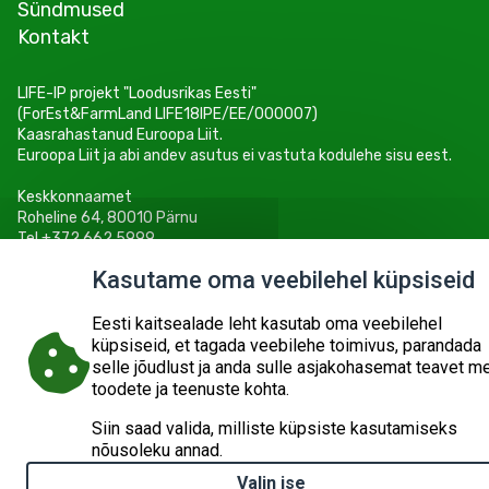
Sündmused
Kontakt
LIFE-IP projekt "Loodusrikas Eesti"
(ForEst&FarmLand LIFE18IPE/EE/000007)
Kaasrahastanud Euroopa Liit.
Euroopa Liit ja abi andev asutus ei vastuta kodulehe sisu eest.
Keskkonnaamet
Roheline 64, 80010 Pärnu
Tel +372 662 5999
E-post: info@keskkonnaamet.ee
Kasutame oma veebilehel küpsiseid
Eesti kaitsealade leht kasutab oma veebilehel
küpsiseid, et tagada veebilehe toimivus, parandada
selle jõudlust ja anda sulle asjakohasemat teavet m
© 2026
KESKKONNAAMET
SISUKAART
ESITA PÄRING
toodete ja teenuste kohta.
Siin saad valida, milliste küpsiste kasutamiseks
nõusoleku annad.
Valin ise