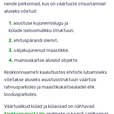
nende piirkonnad, kus on väärtuste otsustamisel
aluseks võetud:
asustuse kujunemislugu ja
külade iseloomulikku struktuuri,
ehituspärandi olemit,
väljakujunenud maastikke,
muinsuskaitse aluseid objekte.
Keskkonnaameti kaalutlustes ehitiste lubamiseks
võetakse aluseks asustusstruktuuri väärtusi
rahvusparkides ja maastikukaitsealadel ehk
loodusparkides.
Väärtuslikud külad ja külaosad on nähtavad
Keskkonnaportaalis
andmete ja kaardi valdkonnas