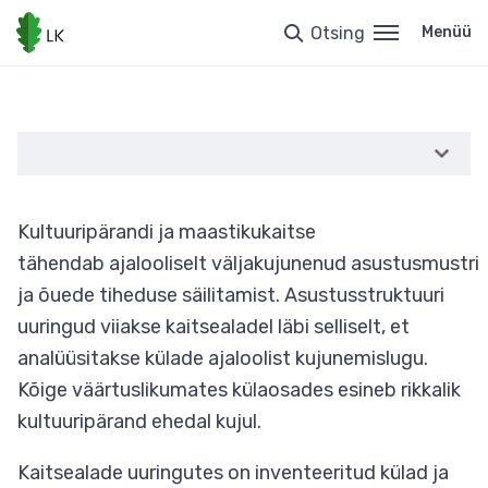
Liigu
edasi
Otsing
Menüü
põhisisu
juurde
Kultuuripärandi ja maastikukaitse
tähendab ajalooliselt väljakujunenud asustusmustri
ja õuede tiheduse säilitamist. Asustusstruktuuri
uuringud viiakse kaitsealadel läbi selliselt, et
analüüsitakse külade ajaloolist kujunemislugu.
Kõige väärtuslikumates külaosades esineb rikkalik
kultuuripärand ehedal kujul.
Kaitsealade uuringutes on inventeeritud külad ja