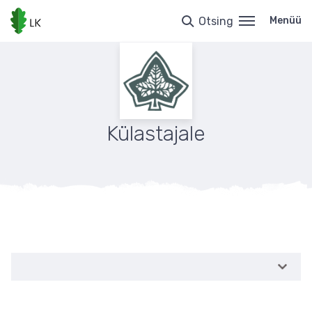
Liigu
edasi
Otsing
Menüü
põhisisu
juurde
Külastajale