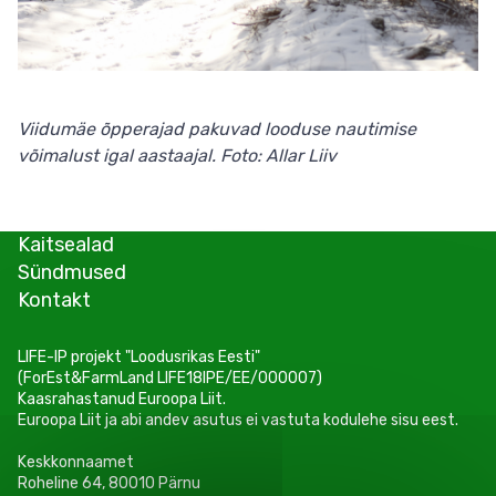
Viidumäe õpperajad pakuvad looduse nautimise
võimalust igal aastaajal. Foto: Allar Liiv
Kaitsealad
Sündmused
Kontakt
LIFE-IP projekt "Loodusrikas Eesti"
(ForEst&FarmLand LIFE18IPE/EE/000007)
Kaasrahastanud Euroopa Liit.
Euroopa Liit ja abi andev asutus ei vastuta kodulehe sisu eest.
Keskkonnaamet
Roheline 64, 80010 Pärnu