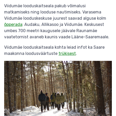
Viidumäe looduskaitseala pakub võimalusi
matkamiseks ning looduse nautimiseks. Varasema
Viidumäe looduskeskuse juurest saavad alguse kolm
õpperada
: Audaku, Allikasoo ja Viidumäe. Keskusest
umbes 700 meetri kaugusele jäävale Raunamäe
vaatetornist avaneb kaunis vaade Lääne-Saaremaale.
Viidumäe looduskaitseala kohta leiad infot ka Saare
maakonna loodusväärtuste
trükisest
.