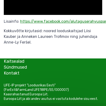
Lisainfo:
https://www.facebook.com/alutaguserahvuspa
Kokkuvõtte kirjutasid: noored looduskaitsjad Liisi
Kauber ja Anneken Laureen Trofimov ning juhendaja
Anne-Ly Feršel.
Kaitsealad
Sündmused
Kontakt
LIFE-IP projekt "Loodusrikas Eesti"
(ForEst&FarmLand LIFE18IPE/EE/000007)
Kaasrahastanud Euroopa Liit.
Euroopa Liit ja abi andev asutus ei vastuta kodulehe sisu eest.