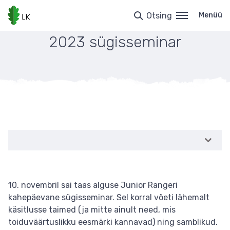
Liigu
edasi
Otsing
Menüü
põhisisu
juurde
2023 sügisseminar
10. novembril sai taas alguse Junior Rangeri
kahepäevane sügisseminar. Sel korral võeti lähemalt
käsitlusse taimed (ja mitte ainult need, mis
toiduväärtuslikku eesmärki kannavad) ning samblikud.