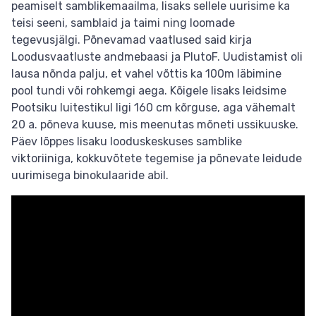
peamiselt samblikemaailma, lisaks sellele uurisime ka
teisi seeni, samblaid ja taimi ning loomade
tegevusjälgi. Põnevamad vaatlused said kirja
Loodusvaatluste andmebaasi ja PlutoF. Uudistamist oli
lausa nõnda palju, et vahel võttis ka 100m läbimine
pool tundi või rohkemgi aega. Kõigele lisaks leidsime
Pootsiku luitestikul ligi 160 cm kõrguse, aga vähemalt
20 a. põneva kuuse, mis meenutas mõneti ussikuuske.
Päev lõppes Iisaku looduskeskuses samblike
viktoriiniga, kokkuvõtete tegemise ja põnevate leidude
uurimisega binokulaaride abil.