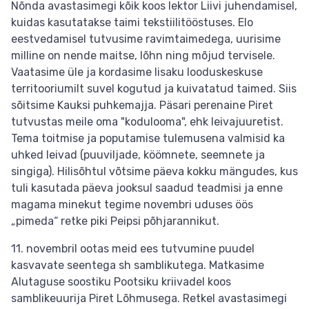
Nõnda avastasimegi kõik koos lektor Liivi juhendamisel,
kuidas kasutatakse taimi tekstiilitööstuses. Elo
eestvedamisel tutvusime ravimtaimedega, uurisime
milline on nende maitse, lõhn ning mõjud tervisele.
Vaatasime üle ja kordasime Iisaku looduskeskuse
territooriumilt suvel kogutud ja kuivatatud taimed. Siis
sõitsime Kauksi puhkemajja. Päsari perenaine Piret
tutvustas meile oma "kodulooma", ehk leivajuuretist.
Tema toitmise ja poputamise tulemusena valmisid ka
uhked leivad (puuviljade, köömnete, seemnete ja
singiga). Hilisõhtul võtsime päeva kokku mängudes, kus
tuli kasutada päeva jooksul saadud teadmisi ja enne
magama minekut tegime novembri uduses öös
„pimeda“ retke piki Peipsi põhjarannikut.
11. novembril ootas meid ees tutvumine puudel
kasvavate seentega sh samblikutega. Matkasime
Alutaguse soostiku Pootsiku kriivadel koos
samblikeuurija Piret Lõhmusega. Retkel avastasimegi