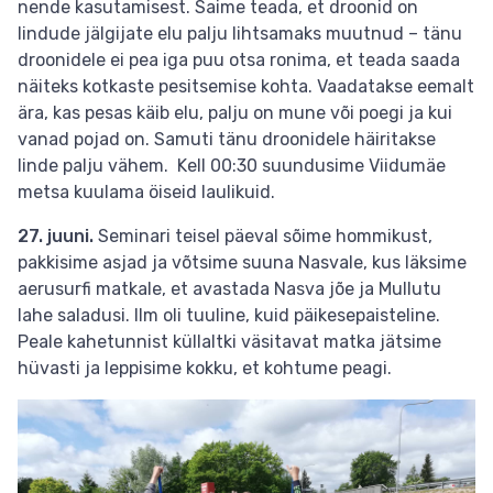
nende kasutamisest. Saime teada, et droonid on
lindude jälgijate elu palju lihtsamaks muutnud – tänu
droonidele ei pea iga puu otsa ronima, et teada saada
näiteks kotkaste pesitsemise kohta. Vaadatakse eemalt
ära, kas pesas käib elu, palju on mune või poegi ja kui
vanad pojad on. Samuti tänu droonidele häiritakse
linde palju vähem. Kell 00:30 suundusime Viidumäe
metsa kuulama öiseid laulikuid.
27. juuni.
Seminari teisel päeval sõime hommikust,
pakkisime asjad ja võtsime suuna Nasvale, kus läksime
aerusurfi matkale, et avastada Nasva jõe ja Mullutu
lahe saladusi. Ilm oli tuuline, kuid päikesepaisteline.
Peale kahetunnist küllaltki väsitavat matka jätsime
hüvasti ja leppisime kokku, et kohtume peagi.