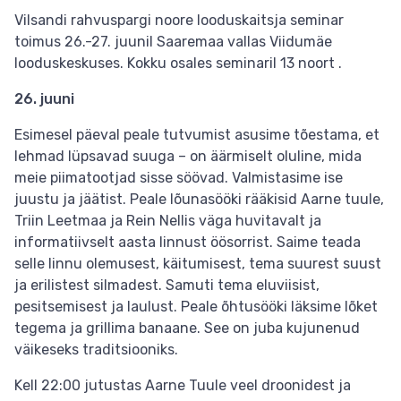
Vilsandi rahvuspargi noore looduskaitsja seminar
toimus 26.-27. juunil Saaremaa vallas Viidumäe
looduskeskuses. Kokku osales seminaril 13 noort .
26. juuni
Esimesel päeval peale tutvumist asusime tõestama, et
lehmad lüpsavad suuga – on äärmiselt oluline, mida
meie piimatootjad sisse söövad. Valmistasime ise
juustu ja jäätist. Peale lõunasööki rääkisid Aarne tuule,
Triin Leetmaa ja Rein Nellis väga huvitavalt ja
informatiivselt aasta linnust öösorrist. Saime teada
selle linnu olemusest, käitumisest, tema suurest suust
ja erilistest silmadest. Samuti tema eluviisist,
pesitsemisest ja laulust. Peale õhtusööki läksime lõket
tegema ja grillima banaane. See on juba kujunenud
väikeseks traditsiooniks.
Kell 22:00 jutustas Aarne Tuule veel droonidest ja