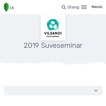
Liigu
edasi
Otsing
Menüü
põhisisu
juurde
2019 Suveseminar