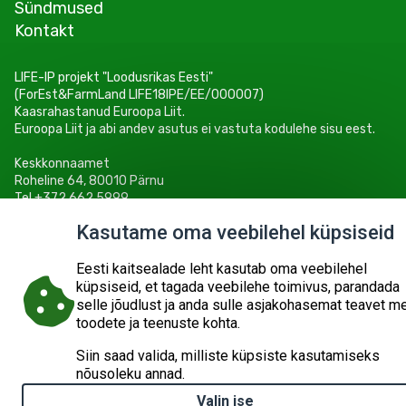
Sündmused
Kontakt
LIFE-IP projekt "Loodusrikas Eesti"
(ForEst&FarmLand LIFE18IPE/EE/000007)
Kaasrahastanud Euroopa Liit.
Euroopa Liit ja abi andev asutus ei vastuta kodulehe sisu eest.
Keskkonnaamet
Roheline 64, 80010 Pärnu
Tel +372 662 5999
E-post: info@keskkonnaamet.ee
Kasutame oma veebilehel küpsiseid
Eesti kaitsealade leht kasutab oma veebilehel
küpsiseid, et tagada veebilehe toimivus, parandada
selle jõudlust ja anda sulle asjakohasemat teavet m
© 2026
KESKKONNAAMET
SISUKAART
ESITA PÄRING
toodete ja teenuste kohta.
Siin saad valida, milliste küpsiste kasutamiseks
nõusoleku annad.
Valin ise