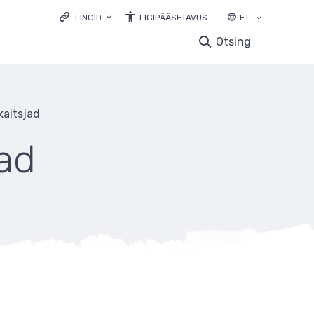
LINGID
LIGIPÄÄSETAVUS
ET
LOODUSVEEB.EE
Otsing
KESKKONNAPORTAAL
KESKKONNAHARIDUS.EE
LOODUSVAATLUSTE ANDMEBAAS
kaitsjad
ELURIKKUS.EE
EELIS INFOLEHT
ad
LOODUSRIKAS EESTI