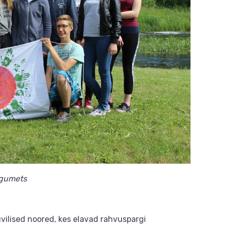
ngumets
uvilised noored, kes elavad rahvuspargi