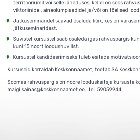
territooriumil või selle läheduses, kellel on seos rah
viktoriinidel, aineolümpiaadidel ja/või on tõelised loo
Jätkuseminaridel saavad osaleda kõik, kes on varasem
jätkuseminaridest.
Suvistel kursustel saab osaleda igas rahvuspargis kun
kuni 15 noort loodushuvilist.
Kursustel kandideerimiseks tuleb esitada motivatsiooniki
Kursuseid korraldab Keskkonnaamet, toetab SA Keskkon
Soomaa rahvuspargis on noore looduskaitsja kursuste ko
maigi.sainas@keskkonnaamet.ee, tel. 59059944.