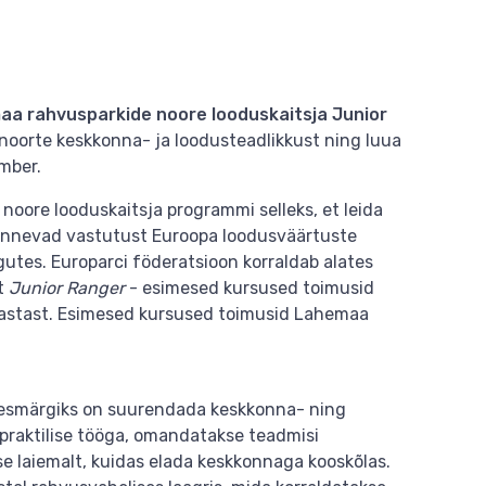
aa rahvusparkide noore looduskaitsja Junior
oorte keskkonna- ja loodusteadlikkust ning luua
mber.
s noore looduskaitsja programmi selleks, et leida
 tunnevad vastutust Euroopa loodusväärtuste
gutes. Europarci föderatsioon korraldab alates
st
Junior Ranger
- esimesed kursused toimusid
 aastast. Esimesed kursused toimusid Lahemaa
 eesmärgiks on suurendada keskkonna- ning
 praktilise tööga, omandatakse teadmisi
se laiemalt, kuidas elada keskkonnaga kooskõlas.