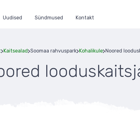
Uudised
Sündmused
Kontakt
t
Kaitsealad
Soomaa rahvuspark
Kohalikule
Noored loodus
oored looduskaitsj
Leivapuru