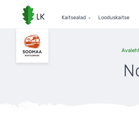
Liigu
edasi
põhisisu
Kaitsealad
Looduskaitse
juurde
Avaleh
N