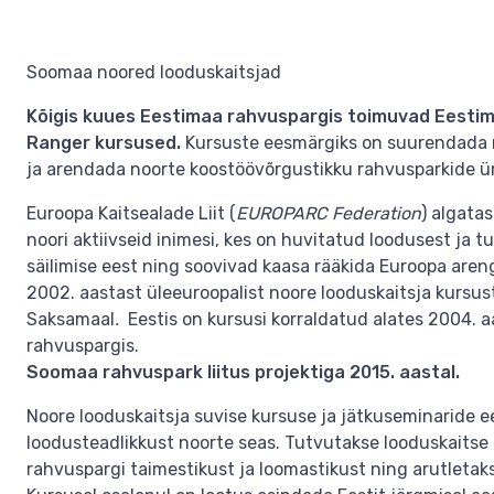
Soomaa noored looduskaitsjad
Kõigis kuues Eestimaa rahvuspargis toimuvad Eestim
Ranger
kursused.
Kursuste eesmärgiks on suurendada n
ja arendada noorte koostöövõrgustikku rahvusparkide ü
Euroopa Kaitsealade Liit (
EUROPARC Federation
) algata
noori aktiivseid inimesi, kes on huvitatud loodusest ja
säilimise eest ning soovivad kaasa rääkida Euroopa aren
2002. aastast üleeuroopalist noore looduskaitsja kursu
Saksamaal
.
Eestis on kursusi korraldatud alates 2004.
rahvuspargis.
Soomaa rahvuspark liitus projektiga 2015. aastal.
Noore looduskaitsja suvise kursuse ja jätkuseminaride
loodusteadlikkust noorte seas. Tutvutakse looduskaitse
rahvuspargi taimestikust ja loomastikust ning arutletak