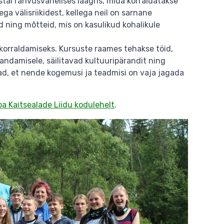
stal rahvusvahelises laagris, mida korraldatakse
ga välisriikidest, kellega neil on sarnane
 ning mõtteid, mis on kasulikud kohalikule
korraldamiseks. Kursuste raames tehakse töid,
andamisele, säilitavad kultuuripärandit ning
ad, et nende kogemusi ja teadmisi on vaja jagada
a Kaitsealade Liidu kodulehelt
.