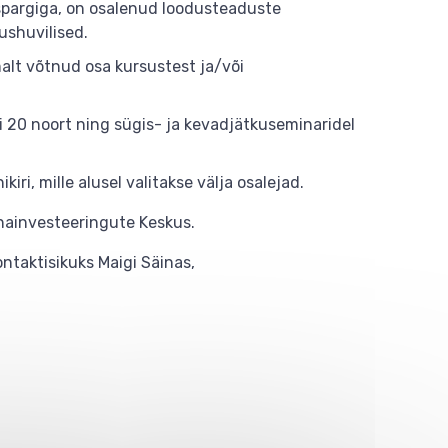
vuspargiga, on osalenud loodusteaduste
dushuvilised.
alt võtnud osa kursustest ja/või
i 20 noort ning sügis- ja kevadjätkuseminaridel
ri, mille alusel valitakse välja osalejad.
nainvesteeringute Keskus.
ntaktisikuks Maigi Säinas,