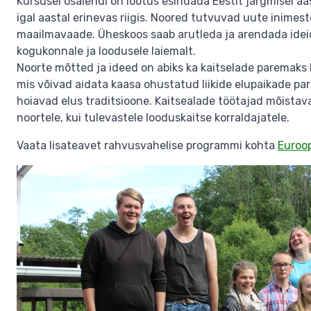
Kursusel osalenul on lootus esindada Eestit järgmisel aa
igal aastal erinevas riigis. Noored tutvuvad uute inimeste
maailmavaade. Üheskoos saab arutleda ja arendada ideid
kogukonnale ja loodusele laiemalt.
Noorte mõtted ja ideed on abiks ka kaitselade paremaks 
mis võivad aidata kaasa ohustatud liikide elupaikade par
hoiavad elus traditsioone. Kaitsealade töötajad mõistav
noortele, kui tulevastele looduskaitse korraldajatele.
Vaata lisateavet rahvusvahelise programmi kohta
Euroop