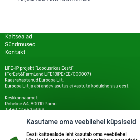
Kaitsealad
Sündmused
Kontakt
LIFE-IP projekt "Loodusrikas Eesti"
(ForEst&FarmLand LIFE18IPE/EE/000007)
Kaasrahastanud Euroopa Liit.
Euroopa Liit ja abi andev asutus ei vastuta kodulehe sisu eest.
Keskkonnaamet
Roheline 64, 80010 Pärnu
Tel +372 662 5999
E-post: info@keskkonnaamet.ee
Kasutame oma veebilehel küpsiseid
Eesti kaitsealade leht kasutab oma veebilehel