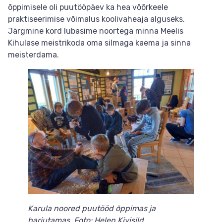
õppimisele oli puutööpäev ka hea võõrkeele
praktiseerimise võimalus koolivaheaja alguseks.
Järgmine kord lubasime noortega minna Meelis
Kihulase meistrikoda oma silmaga kaema ja sinna
meisterdama.
Karula noored puutööd õppimas ja
harjutamas. Foto: Helen Kivisild