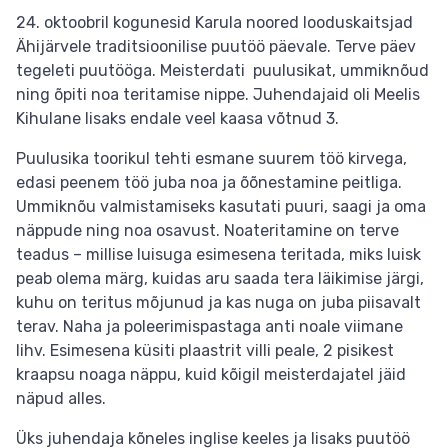
24. oktoobril kogunesid Karula noored looduskaitsjad
Ähijärvele traditsioonilise puutöö päevale. Terve päev
tegeleti puutööga. Meisterdati puulusikat, ummiknõud
ning õpiti noa teritamise nippe. Juhendajaid oli Meelis
Kihulane lisaks endale veel kaasa võtnud 3.
Puulusika toorikul tehti esmane suurem töö kirvega,
edasi peenem töö juba noa ja õõnestamine peitliga.
Ummiknõu valmistamiseks kasutati puuri, saagi ja oma
näppude ning noa osavust. Noateritamine on terve
teadus – millise luisuga esimesena teritada, miks luisk
peab olema märg, kuidas aru saada tera läikimise järgi,
kuhu on teritus mõjunud ja kas nuga on juba piisavalt
terav. Naha ja poleerimispastaga anti noale viimane
lihv. Esimesena küsiti plaastrit villi peale, 2 pisikest
kraapsu noaga näppu, kuid kõigil meisterdajatel jäid
näpud alles.
Üks juhendaja kõneles inglise keeles ja lisaks puutöö