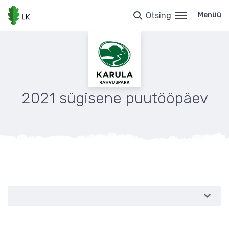
Liigu
edasi
Otsing
Menüü
põhisisu
juurde
2021 sügisene puutööpäev