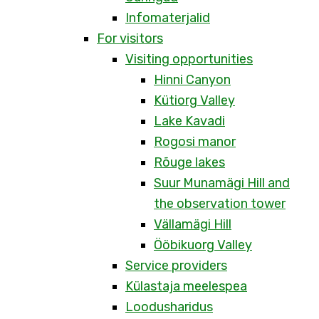
Infomaterjalid
For visitors
Visiting opportunities
Hinni Canyon
Kütiorg Valley
Lake Kavadi
Rogosi manor
Rõuge lakes
Suur Munamägi Hill and
the observation tower
Vällamägi Hill
Ööbikuorg Valley
Service providers
Külastaja meelespea
Loodusharidus