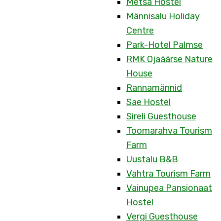
Metsa Hostel
Männisalu Holiday
Centre
Park-Hotel Palmse
RMK Ojaäärse Nature
House
Rannamännid
Sae Hostel
Sireli Guesthouse
Toomarahva Tourism
Farm
Uustalu B&B
Vahtra Tourism Farm
Vainupea Pansionaat
Hostel
Vergi Guesthouse