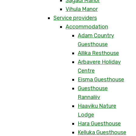
Sagadi Manor
Vihula Manor
Service providers
Accommodation
Adam Country
Guesthouse
Allika Resthouse
Arbavere Holiday
Centre
Eisma Guesthouse
Guesthouse
Rannaliiv
Haaviku Nature
Lodge
Hara Guesthouse
Kelluka Guesthouse