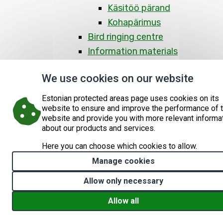
Käsitöö pärand
Kohapärimus
Bird ringing centre
Information materials
Vabatahtlikud
We use cookies on our website
For visitors
Tunnustatud tooted ja
Estonian protected areas page uses cookies on its
website to ensure and improve the performance of 
teenused
website and provide you with more relevant informa
Matsalu Visitor Centre
about our products and services.
Visitor sites and hiking
Here you can choose which cookies to allow.
Breti's stones
Manage cookies
Haeska manor
Haeska observation
Allow only necessary
tower
Allow all
Keemu observation tower
Withdraw consent