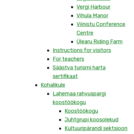
Vergi Harbour
Vihula Manor
Viinistu Conference
Centre
Ülearu Riding Farm
Instructions for visitors
For teachers
Säästva turismi harta
sertifikaat
Kohalikule
Lahemaa rahvuspargi
koostöökogu
Koostöökogu
Juhtgrupi koosolekud
Kultuuripärandi sektsioon