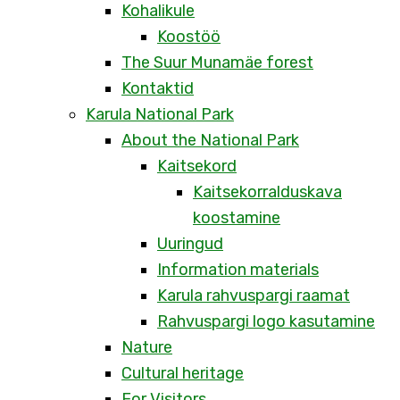
Kohalikule
Koostöö
The Suur Munamäe forest
Kontaktid
Karula National Park
About the National Park
Kaitsekord
Kaitsekorralduskava
koostamine
Uuringud
Information materials
Karula rahvuspargi raamat
Rahvuspargi logo kasutamine
Nature
Cultural heritage
For Visitors