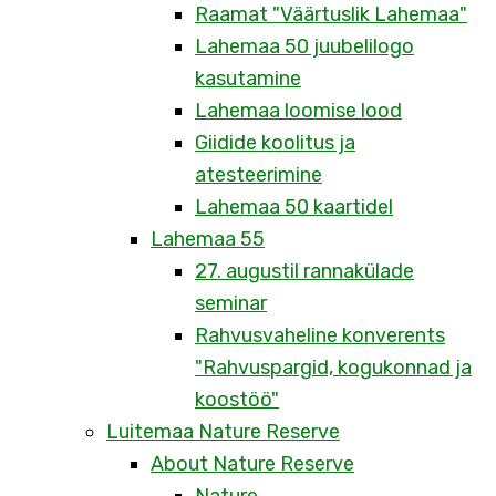
Raamat "Väärtuslik Lahemaa"
Lahemaa 50 juubelilogo
kasutamine
Lahemaa loomise lood
Giidide koolitus ja
atesteerimine
Lahemaa 50 kaartidel
Lahemaa 55
27. augustil rannakülade
seminar
Rahvusvaheline konverents
"Rahvuspargid, kogukonnad ja
koostöö"
Luitemaa Nature Reserve
About Nature Reserve