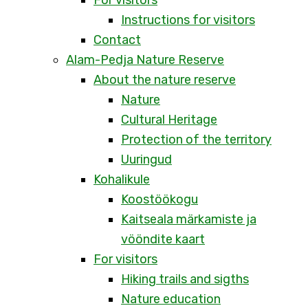
For visitors
Instructions for visitors
Contact
Alam-Pedja Nature Reserve
About the nature reserve
Nature
Cultural Heritage
Protection of the territory
Uuringud
Kohalikule
Koostöökogu
Kaitseala märkamiste ja
vööndite kaart
For visitors
Hiking trails and sigths
Nature education