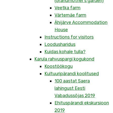
(Grandmother’s garden)
Veetka farm
Värtemäe farm
Ähijärve Accommodation
House
Instructions for visitors
Loodusharidus
Kuidas kohale tulla?
Karula rahvuspargi kogukond
Koostöökogu
Kultuuripärandi koolitused
100 aastat Saera
lahingust Eesti
Vabadussõjas 2019
Ehituspärandi ekskursioon
2019