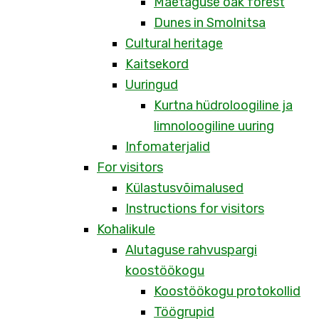
Mäetaguse oak forest
Dunes in Smolnitsa
Cultural heritage
Kaitsekord
Uuringud
Kurtna hüdroloogiline ja
limnoloogiline uuring
Infomaterjalid
For visitors
Külastusvõimalused
Instructions for visitors
Kohalikule
Alutaguse rahvuspargi
koostöökogu
Koostöökogu protokollid
Töögrupid