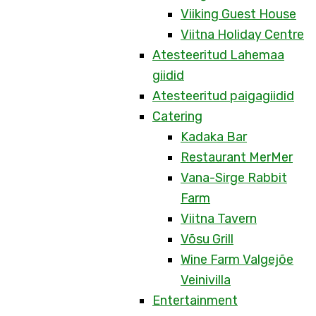
Viiking Guest House
Viitna Holiday Centre
Atesteeritud Lahemaa
giidid
Atesteeritud paigagiidid
Catering
Kadaka Bar
Restaurant MerMer
Vana-Sirge Rabbit
Farm
Viitna Tavern
Võsu Grill
Wine Farm Valgejõe
Veinivilla
Entertainment