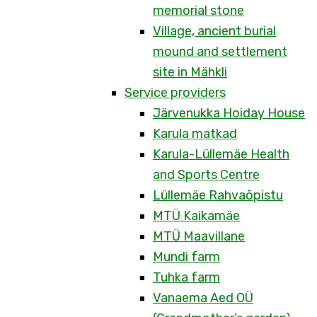
memorial stone
Village, ancient burial
mound and settlement
site in Mähkli
Service providers
Järvenukka Hoiday House
Karula matkad
Karula-Lüllemäe Health
and Sports Centre
Lüllemäe Rahvaõpistu
MTÜ Kaikamäe
MTÜ Maavillane
Mundi farm
Tuhka farm
Vanaema Aed OÜ