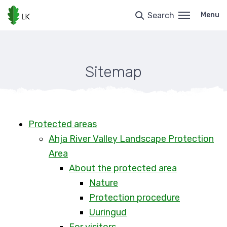
Skip
to
Search
Menu
main
content
Sitemap
Protected areas
Ahja River Valley Landscape Protection
Area
About the protected area
Nature
Protection procedure
Uuringud