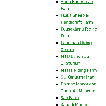
Arma Equestrian
Farm
Iisaka Sheep &
Handicraft Farm
Kuusekännu Riding
Farm
Lahemaa Hiking
Centre
MTÜ Lahemaa
Ökoturism
Mätta Riding Farm
OÜ Kanuumatkad
Palmse Manor and
Open-Air Museum
Sae Farm
Sagadi Manor